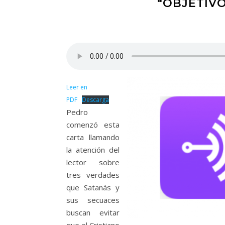
“OBJETIVO
Leer en
PDF
Descarga
Pedro
comenzó esta
carta llamando
la atención del
lector sobre
tres verdades
que Satanás y
sus secuaces
buscan evitar