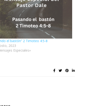
ndo el bastón” 2 Timoteo 4:5-8
osto, 2023
ensajes Especiales»