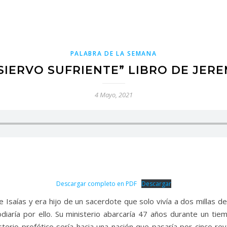
PALABRA DE LA SEMANA
 SIERVO SUFRIENTE” LIBRO DE JERE
4 Mayo, 2021
Descargar completo en PDF
Descargar
 Isaías y era hijo de un sacerdote que solo vivía a dos millas d
odiaría por ello. Su ministerio abarcaría 47 años durante un ti
sterio profético sería hacia una nación que pasaría por cinco reye