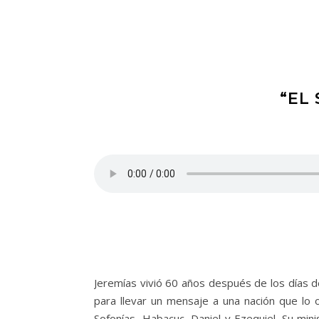
“EL
Jeremías vivió 60 años después de los días de
para llevar un mensaje a una nación que lo 
Sofonías, Habacuc, Daniel y Ezequiel. Su mini