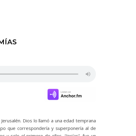
MÍAS
e Jerusalén. Dios lo llamó a una edad temprana
empo que correspondería y superponería al de
s y solo el primero de ellos, “Josías”, fue un