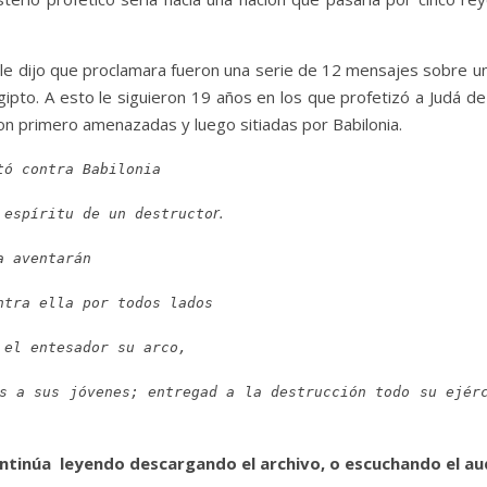
le dijo que proclamara fueron una serie de 12 mensajes sobre u
to. A esto le siguieron 19 años en los que profetizó a Judá de la
eron primero amenazadas y luego sitiadas por Babilonia.
tó contra Babilonia
r.
 espíritu de un destructo
a aventarán
ntra ella por todos lados
 el entesador su arco,
s a sus jóvenes; entregad a la destrucción todo su ejér
ntinúa leyendo descargando el archivo, o escuchando el au