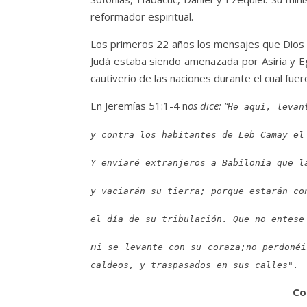
reformador espiritual.
Los primeros 22 años los mensajes que Dios 
Judá estaba siendo amenazada por Asiria y Egip
cautiverio de las naciones durante el cual fu
En Jeremías 51:1-4 n
os dice: “
He aquí, levan
y contra los habitantes de Leb Camay el
Y enviaré extranjeros a Babilonia que l
y vaciarán su tierra; porque estarán co
el día de su tribulación. Que no entese
n
i se levante con su coraza;no perdonéi
caldeos, y traspasados en sus calles".
Co