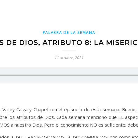
PALABRA DE LA SEMANA
 DE DIOS, ATRIBUTO 8: LA MISERI
11 octubre, 2021
oot Valley Calvary Chapel con el episodio de esta semana. Buen
bre los atributos de Dios. Cada semana menciono que EL aspe
MOS a nuestro Dios. Pero el conocimiento NO es suficiente; d
amados a ser TRANSFORMADOS, a ser CAMBIADOS por completo