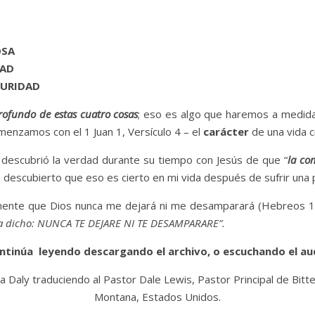
OSA
DAD
GURIDAD
rofundo de estas cuatro cosas
; eso es algo que haremos a medida
omenzamos con el 1 Juan 1, Versículo 4 – el
carácter
de una vida c
descubrió la verdad durante su tiempo con Jesús de que “
la co
e descubierto que eso es cierto en mi vida después de sufrir un
nte que Dios nunca me dejará ni me desamparará (Hebreos 13:
 ha dicho: NUNCA TE DEJARE NI TE DESAMPARARE”.
ntinúa leyendo descargando el archivo, o escuchando el au
a Daly traduciendo al Pastor Dale Lewis, Pastor Principal de Bitt
Montana, Estados Unidos.