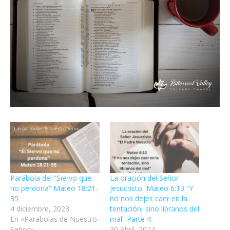
Parábola del “Siervo que
La oración del Señor
no perdona” Mateo 18:21-
Jesucristo Mateo 6:13 “Y
35
no nos dejes caer en la
4 diciembre, 2023
tentación, sino líbranos del
En «Parabolas de Nuestro
mal” Parte 4
Señor»
30 Abril, 2024