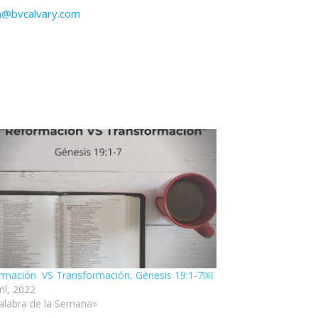
n@bvcalvary.com
rmación VS Transformación, Génesis 19:1-7￼
il, 2022
alabra de la Semana»