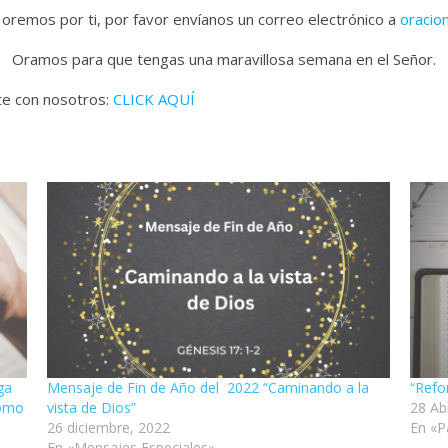
 oremos por ti, por favor envíanos un correo electrónico a
oracio
Oramos para que tengas una maravillosa semana en el Señor.
ate con nosotros:
CLICK AQUÍ
ga
Mensaje de Fin de Año del 2022 “Caminando a la
“Refo
como
vista de Dios”
28 Abr
26 diciembre, 2022
En «P
En «Mensajes Especiales»