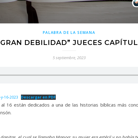
PALABRA DE LA SEMANA
GRAN DEBILIDAD” JUECES CAPÍTULO
5 septiembre, 2023
-y-16-2023
Descargar en PDF
3 al 16 están dedicados a una de las historias bíblicas más con
ansón.
danitas, el cual se llamaba Manoa; su mujer era estéril y no había t