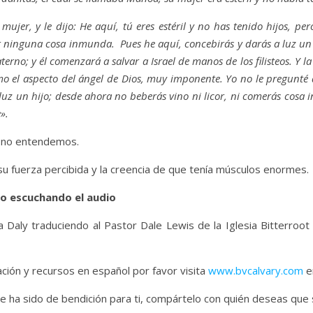
 mujer, y le dijo: He aquí, tú eres estéril y no has tenido hijos, pe
er ninguna cosa inmunda. Pues he aquí, concebirás y darás a luz un
erno; y él comenzará a salvar a Israel de manos de los filisteos. Y la
mo el aspecto del ángel de Dios, muy imponente. Yo no le pregunté 
 luz un hijo; desde ahora no beberás vino ni licor, ni comerás cos
».
e no entendemos.
 su fuerza percibida y la creencia de que tenía músculos enormes.
 o escuchando el audio
a Daly traduciendo al Pastor Dale Lewis de la Iglesia Bitterroot 
ión y recursos en español por favor visita
www.bvcalvary.com
en
e ha sido de bendición para ti, compártelo con quién deseas que