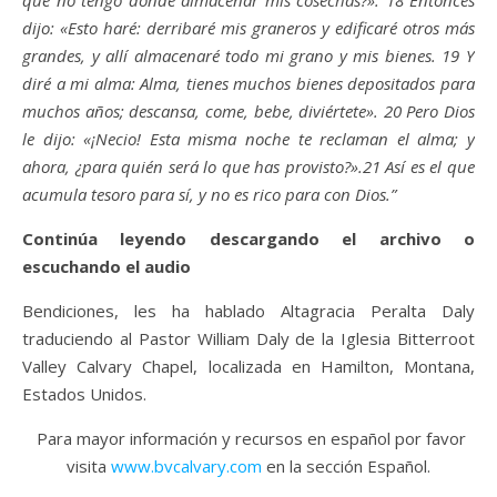
que no tengo dónde almacenar mis cosechas?». 18 Entonces
dijo: «Esto haré: derribaré mis graneros y edificaré otros más
grandes, y allí almacenaré todo mi grano y mis bienes. 19 Y
diré a mi alma: Alma, tienes muchos bienes depositados para
muchos años; descansa, come, bebe, diviértete». 20 Pero Dios
le dijo: «¡Necio! Esta misma noche te reclaman el alma; y
ahora, ¿para quién será lo que has provisto?».21 Así es el que
acumula tesoro para sí, y no es rico para con Dios.”
Continúa leyendo descargando el archivo o
escuchando el audio
Bendiciones, les ha hablado Altagracia Peralta Daly
traduciendo al Pastor William Daly de la Iglesia Bitterroot
Valley Calvary Chapel, localizada en Hamilton, Montana,
Estados Unidos.
Para mayor información y recursos en español por favor
visita
www.bvcalvary.com
en la sección Español.