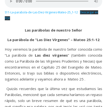
S11-La-parabola-de-Las-Diez-Virgenes-Mateo-25_1-12
Descargar en
PDF
Las parábolas de nuestro Señor
La parábola de “Las Diez Vírgenes” – Mateo 25:1-12
Hoy veremos la parábola de nuestro Señor conocida como
“La parábola de
Las diez vírgenes
” (también conocida
como La Parábola de las Vírgenes Prudentes y Necias) que
encontraremos en el Capítulo 25 del Evangelio de Mateo.
Entonces, si trajo sus biblias o dispositivos electrónicos,
sigamos adelante y vayamos ahora a Mateo 25 .
Quizás recuerdes que la última vez que estudiamos las
Parábolas, mencioné que cada semana haríamos un repaso
rápido, solo un breve resumen de qué es una parábola,
qué significa esa palabra, por qué Jesús las usó con tanta