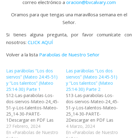
correo electrónico a
oracion@bvcalvary.com
Oramos para que tengas una maravillosa semana en el
Señor.
Si tienes alguna pregunta, por favor comunícate con
nosotros:
CLICK AQUÍ
Volver a la lista
Parabolas de Nuestro Señor
Las parábolas “Los dos
Las parábolas “Los dos
siervos” (Mateo 24:45-51)
siervos” (Mateo 24:45-51)
y “Los talentos” (Mateo
y “Los talentos” (Mateo
25:14-30) Parte 1
25:14-30) Parte 2
S12-Las-parabolas-Los-
S13-Las-parabolas-Los-
dos-siervos-Mateo-24_45-
dos-siervos-Mateo-24_45-
51-y-Los-talentos-Mateo-
51-y-Los-talentos-Mateo-
25_14-30-PARTE-
25_14-30-PARTE-
1Descargar en PDF Las
2Descargar en PDF Las
parábolas de nuestro
27 Febrero, 2024
parábolas de nuestro
4 Marzo, 2024
Señor Las parábolas “Los
En «Parabolas de Nuestro
Señor Las parábolas “Los
En «Parabolas de Nuestro