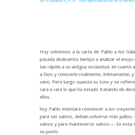
SG14 Galatas 4_21-31 “Una representación de la herenc
Hoy volvemos a la carta de Pablo a los Gála
pasada dedicamos tiempo a analizar el enojo d
tan rápido a su antigua esclavitud, en cuanto a
a Dios y conocerlo realmente, íntimamente, y 
vano. Pero luego suaviza su tono y se refiere
cara a cara lo que ha estado tratando de dec
ellos.
hoy Pablo intentará convencer a los creyent
para ser salvos, debían volverse más judíos, c
salvos y para mantenerse salvos—. En esta se
su punto.