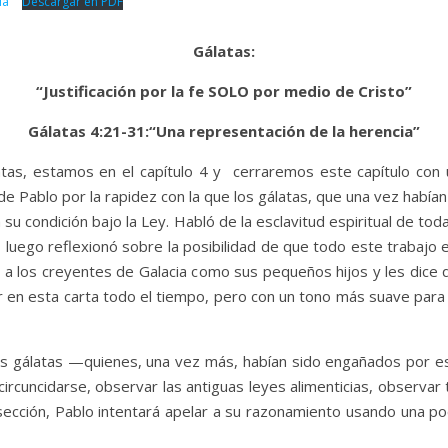
ia”
Descargar en PDF
Gálatas:
“Justificación por la fe SOLO por medio de Cristo”
Gálatas 4:21-31:“Una representación de la herencia”
tas, estamos en el capítulo 4 y cerraremos este capítulo con 
e Pablo por la rapidez con la que los gálatas, que una vez habían 
 su condición bajo la Ley. Habló de la esclavitud espiritual de to
luego reflexionó sobre la posibilidad de que todo este trabajo en
 a los creyentes de Galacia como sus pequeños hijos y les dice 
ir en esta carta todo el tiempo, pero con un tono más suave par
es gálatas —quienes, una vez más, habían sido engañados por es
ircuncidarse, observar las antiguas leyes alimenticias, observar t
cción, Pablo intentará apelar a su razonamiento usando una pod