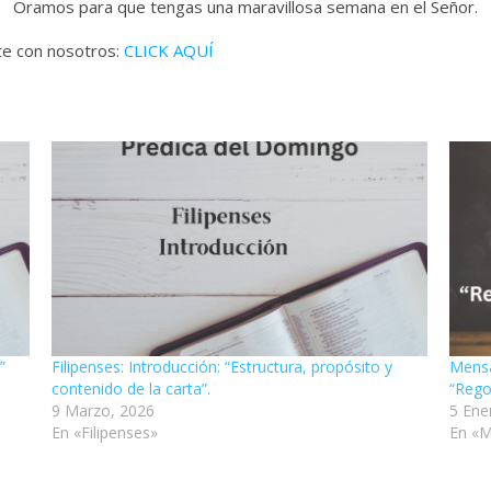
Oramos para que tengas una maravillosa semana en el Señor.
ate con nosotros:
CLICK AQUÍ
”
Filipenses: Introducción: “Estructura, propósito y
Mensa
contenido de la carta”.
“Rego
9 Marzo, 2026
5 Ene
En «Filipenses»
En «M