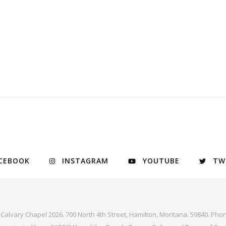
CEBOOK
INSTAGRAM
YOUTUBE
TW
y Calvary Chapel 2026. 700 North 4th Street, Hamilton, Montana. 59840. Phon